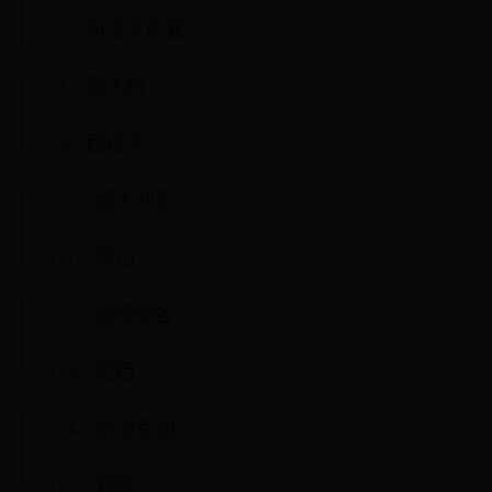
7、斯洛文尼亚
8、意大利
9、西班牙
10、澳大利亚
11、黑山
12、波多黎各
13、巴西
14、多米尼加
15、希腊