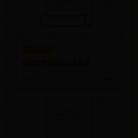
365bet开户注册
丝印使用过程的注意要点
📅 07-06
👁️ 8085